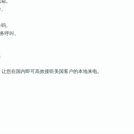
信箱。
铃。
。
号码。
服务呼叫。
案
方案，让您在国内即可高效接听美国客户的本地来电。