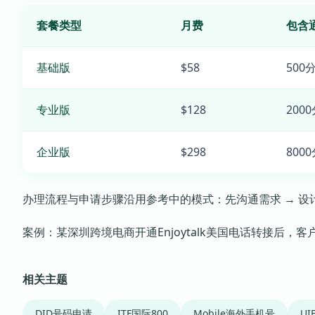
套餐类型
月费
包含
基础版
$58
500
专业版
$128
200
企业版
$298
800
办理流程与申请步骤沿用参考中的模式：先沟通需求 → 设计方
案例：某深圳跨境电商开通Enjoytalk美国电话转接后，
相关主题
DID号码申请
ITF国际800
Mobile海外手机号
U