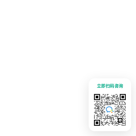
立即扫码咨询