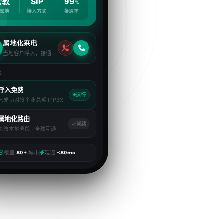
伦敦
SIP
99
%
属地
接入方式
接通率
属地化来电
当地客户呼入，接通率极高
态
呼入免费
运行
已成功对接企业总部 IPPBX
属地化路由
就绪
伦敦本地号段 · 全球互通
覆盖
80+
城市
延迟
<80ms