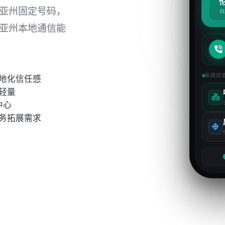
亚州固定号码，
归
亚州本地通信能
系统状
地化信任感
轻量
中心
务拓展需求