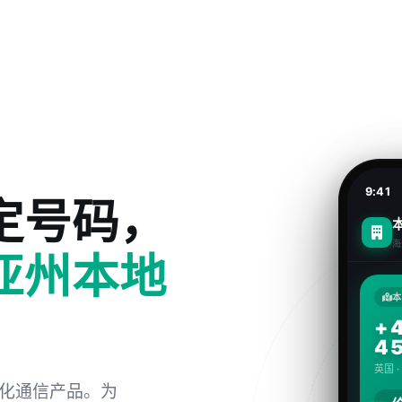
9:41
定号码，
海
亚州本地
本
+4
4
英国 
化通信产品。为